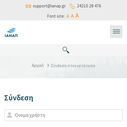
Μετάβαση στο κεντρικό περιεχόμενο
support@ianap.gr
24210 28 476
A
A
Font size:
A
Αρχική
Σύνδεση στον ιστότοπο
Σύνδεση
Μετάβαση για να δημιουργήσετε νέο λογαριασμό
Όνομα χρήστη