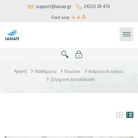
Μετάβαση στο κεντρικό περιεχόμενο
support@ianap.gr
24210 28 476
A
A
Font size:
A
Αρχική
Μαθήματα
Voucher
Ανέργων Ά κύκλος
Σύγχρονη Εκπαίδευση