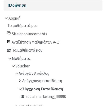
Μπλοκ
Παράλειψη Πλοήγηση
Πλοήγηση
Αρχική
Τα μαθήματά μου
Site announcements
Αναζήτηση Μαθημάτων Α-Ω
Τα μαθήματά μου
Μαθήματα
Voucher
Ανέργων Ά κύκλος
Ασύγχρονη εκπαίδευση
Σύγχρονη Εκπαίδευση
social marketing_99998